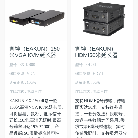
宜坤（EAKUN）150
宜坤（EAKUN）
米VGA KVM延长器
HDMI50米延长器
型号 : EX-1500R
型号 : EH-50I
端口类型 : VGA
端口类型 : HDMI
延长距离 : 150米
延长距离 : 50米
连线方式 : 网线直连
连线方式 : 网线直连
EAKUN EX-1500R是一款
支持HDMI信号传输，传输
150米高清VGA KVM延长器,
距离达50米，支持红外遥
可将键盘、鼠标、显示信号
控，一套分发送和接收端，
延长150米,高清无延时,最高
发送与接收端之间采用5类
分辨率可达1920*1080。产
线或者6类线材连接，实时
品遵循ISO质量标准兼容性
传输无延时。支持显示器分