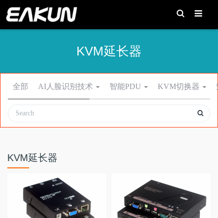
T
o
g
g
l
e
KVM延长器
S
e
a
r
c
h
全部
AI人脸识别技术
智能PDU
KVM切换器
KVM延长器