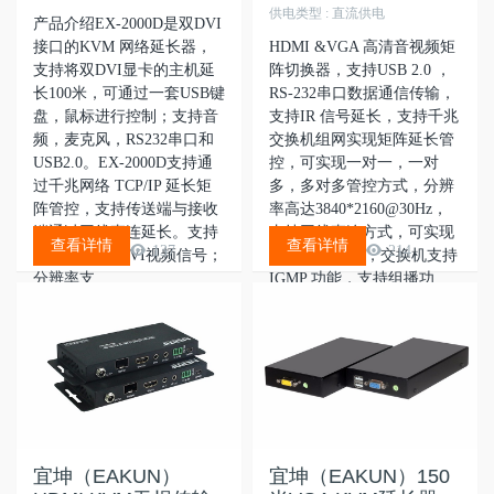
供电类型 : 直流供电
产品介绍EX-2000D是双DVI
接口的KVM 网络延长器，
HDMI &VGA 高清音视频矩
支持将双DVI显卡的主机延
阵切换器，支持USB 2.0 ，
长100米，可通过一套USB键
RS-232串口数据通信传输，
盘，鼠标进行控制；支持音
支持IR 信号延长，支持千兆
频，麦克风，RS232串口和
交换机组网实现矩阵延长管
USB2.0。EX-2000D支持通
控，可实现一对一，一对
过千兆网络 TCP/IP 延长矩
多，多对多管控方式，分辨
阵管控，支持传送端与接收
率高达3840*2160@30Hz，
端通过网线直连延长。支持
支持网线直连方式，可实现
查看详情
查看详情
137
214
同时传输2路DVI视频信号；
USB 扩展功能，交换机支持
分辨率支...
IGMP 功能，支持组播功
能。
宜坤（EAKUN）
宜坤（EAKUN）150