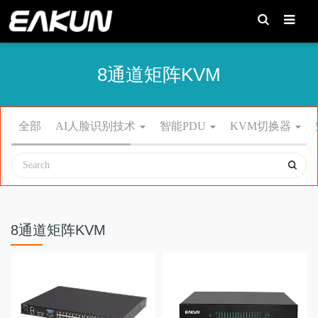
T
o
g
g
l
e
8通道矩阵KVM
S
e
a
r
c
h
全部
AI人脸识别技术
智能PDU
KVM切换器
8通道矩阵KVM