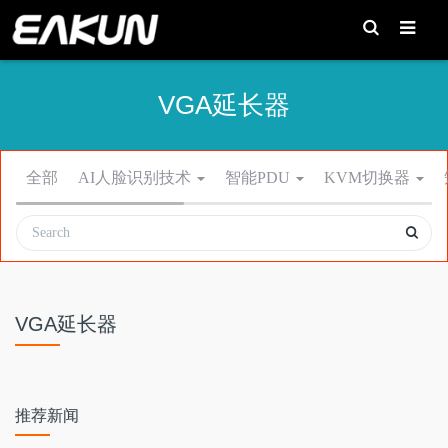
T
o
g
g
l
e
VGA延长器
S
e
a
r
c
h
全部
AI人脸识别技术
智能PDU
KVM切换器
VGA延长器
推荐新闻