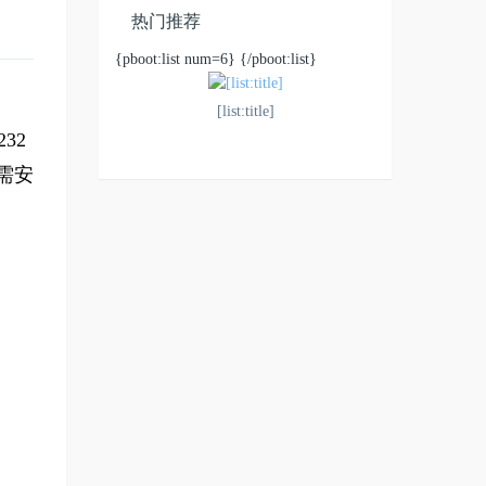
热门推荐
{pboot:list num=6}
{/pboot:list}
[list:title]
32
需
安