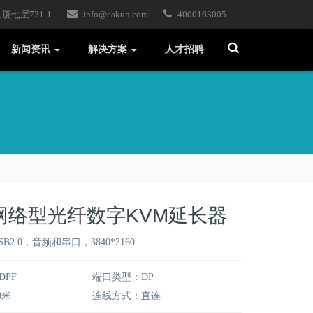
七层721-1
info@eakun.com
4000163005
T
新闻资讯
解决方案
人才招聘
o
g
g
l
e
S
e
a
r
c
h
网络型光纤数字KVM延长器
2.0，音频和串口，3840*2160
DPF
端口类型：DP
0米
连线方式：直连