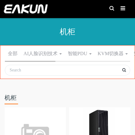
T
o
g
g
l
e
机柜
S
e
a
r
c
h
全部
AI人脸识别技术
智能PDU
KVM切换器
机柜