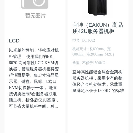
宜坤（EAKUN）高品
质42U服务器机柜
LCD
型号 : EC-6082
机柜尺寸 : 长600mm、宽
以卓越的性能，轻松应对机
800mm、高2000mm（42U）
柜管理 使用我们的EK-
8070 高可靠性LCD KVM切
承重 : 不低于1500KG
换器，管理服务器机柜将变
宜坤高性能轻金属合金架构
得轻而易举。集17寸液晶显
服务器机柜，采用专有的整
示器、键盘、鼠标、8端口
体轻合金机架技术，承载重
KVM切换器于一体， 能直
量满足不低于1500KG的标准
接切换控制8台服务器或电
脑主机。折叠后仅1U高度，
可节省大量机柜空间。独...