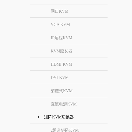
网口KVM
VGA KVM
IP远程KVM
KVM延长器
HDMI KVM
DVI KVM
菊链式KVM
直流电源KVM
矩阵KVM切换器
2通道矩阵KVM