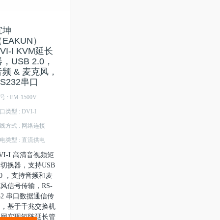
宜坤
（EAKUN）
VI-I KVM延长
，USB 2.0，
音频 & 麦克风，
S232串口
号 : EM-1500V
口类型 : DVI-I
线方式 : 网络连接
电类型 : 直流供电
VI-I 高清音视频矩
切换器，支持USB
.0 ，支持音频和麦
风信号传输，RS-
32 串口数据通信传
输，基于千兆交换机
组网实现矩阵延长管