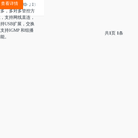
查看详情
，可支持1对1 ，1
173
对多，多对多管控方
式，支持网线直连，
持USB扩展，交换
支持IGMP 和组播
共
1
页
1
条
功能。