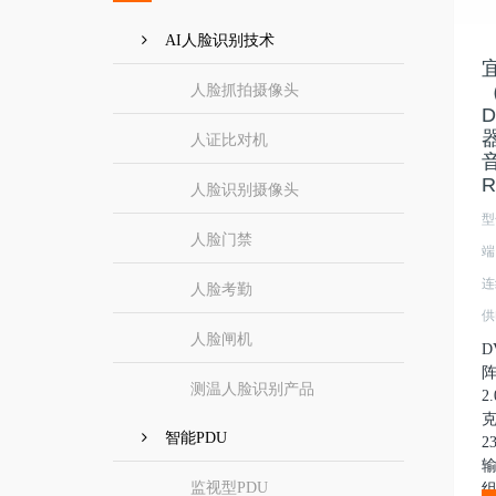
AI人脸识别技术
人脸抓拍摄像头
D
器
人证比对机
R
人脸识别摄像头
型
人脸门禁
端
连
人脸考勤
供
人脸闸机
D
阵
测温人脸识别产品
2
克
智能PDU
2
监视型PDU