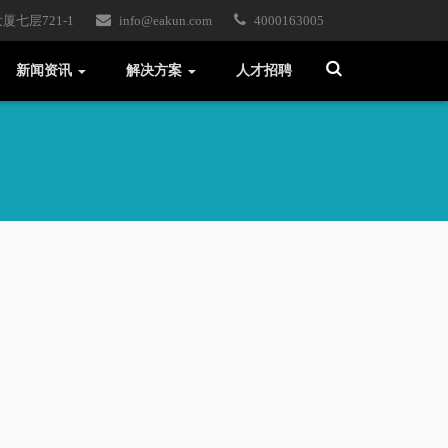
七层721-1
info@eakun.com
4000163005
T
新闻资讯
解决方案
人才招聘
o
g
g
l
e
S
e
a
r
c
h