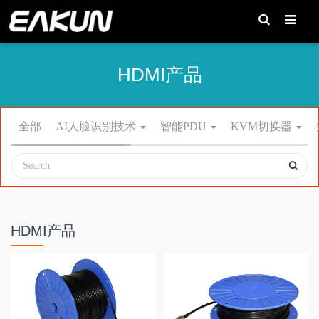
T
o
g
g
l
e
HDMI产品
S
e
a
r
c
h
全部
AI人脸识别技术
智能PDU
KVM切换器
HDMI产品