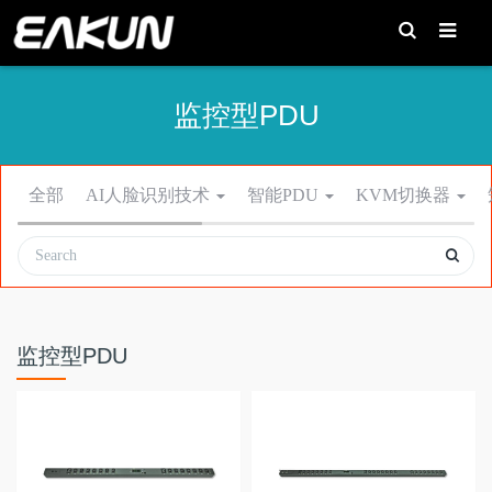
T
o
g
g
l
e
监控型PDU
S
e
a
r
c
h
全部
AI人脸识别技术
智能PDU
KVM切换器
监控型PDU