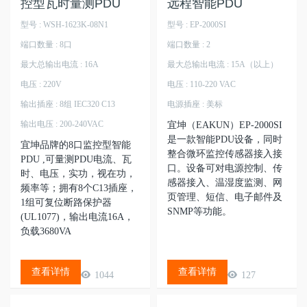
控型瓦时量测PDU
远程智能PDU
型号 : WSH-1623K-08N1
型号 : EP-2000SI
端口数量 : 8口
端口数量 : 2
最大总输出电流 : 16A
最大总输出电流 : 15A（以上）
电压 : 220V
电压 : 110-220 VAC
输出插座 : 8组 IEC320 C13
电源插座 : 美标
输出电压 : 200-240VAC
宜坤（EAKUN）EP-2000SI
是一款智能PDU设备，同时
宜坤品牌的8口监控型智能
整合微环监控传感器接入接
PDU ,可量测PDU电流、瓦
口。设备可对电源控制、传
时、电压，实功，视在功，
感器接入、温湿度监测、网
频率等；拥有8个C13插座，
页管理、短信、电子邮件及
1组可复位断路保护器
SNMP等功能。
(UL1077)，输出电流16A，
负载3680VA
查看详情
查看详情
1044
127