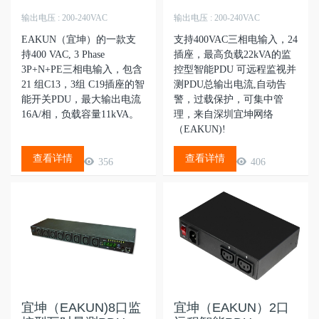
输出电压 : 200-240VAC
输出电压 : 200-240VAC
EAKUN（宜坤）的一款支
支持400VAC三相电输入，24
持400 VAC, 3 Phase
插座，最高负载22kVA的监
3P+N+PE三相电输入，包含
控型智能PDU 可远程监视并
21 组C13，3组 C19插座的智
测PDU总输出电流,自动告
能开关PDU，最大输出电流
警，过载保护，可集中管
16A/相，负载容量11kVA。
理，来自深圳宜坤网络
（EAKUN)!
查看详情
查看详情
356
406
宜坤（EAKUN)8口监
宜坤（EAKUN）2口