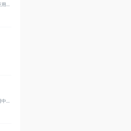
...
...