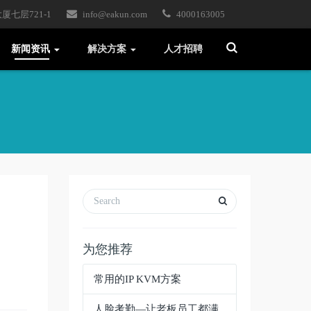
七层721-1
info@eakun.com
4000163005
T
新闻资讯
解决方案
人才招聘
o
g
g
l
e
S
e
a
r
c
h
为您推荐
常用的IP KVM方案
人脸考勤—让老板员工都满