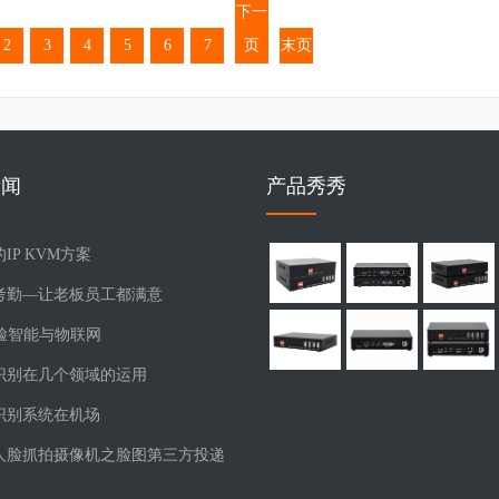
下一
2
3
4
5
6
7
页
末页
新闻
产品秀秀
IP KVM方案
考勤—让老板员工都满意
人脸智能与物联网
识别在几个领域的运用
识别系统在机场
人脸抓拍摄像机之脸图第三方投递