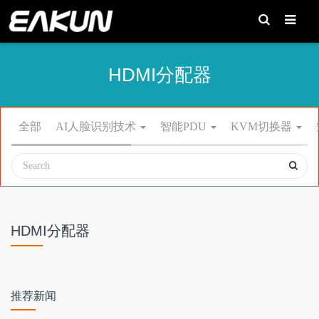
T
o
g
g
l
e
HDMI分配器
S
e
a
r
c
h
全部
AI人脸识别技术
智能PDU
KVM切换器
HDMI分配器
推荐新闻