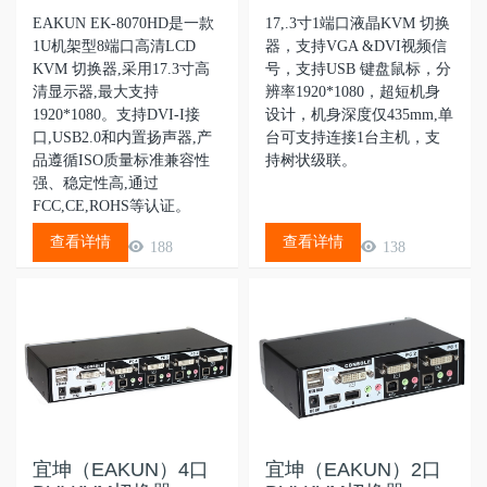
EAKUN EK-8070HD是一款
17,.3寸1端口液晶KVM 切换
1U机架型8端口高清LCD
器，支持VGA &DVI视频信
KVM 切换器,采用17.3寸高
号，支持USB 键盘鼠标，分
清显示器,最大支持
辨率1920*1080，超短机身
1920*1080。支持DVI-I接
设计，机身深度仅435mm,单
口,USB2.0和内置扬声器,产
台可支持连接1台主机，支
品遵循ISO质量标准兼容性
持树状级联。
强、稳定性高,通过
FCC,CE,ROHS等认证。
查看详情
查看详情
188
138
宜坤（EAKUN）4口
宜坤（EAKUN）2口