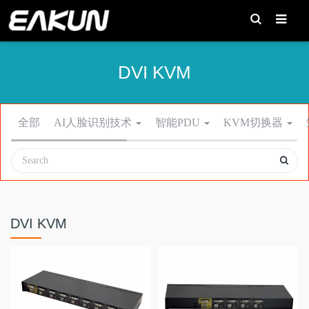
T
o
g
g
l
e
DVI KVM
S
e
a
r
c
h
全部
AI人脸识别技术
智能PDU
KVM切换器
DVI KVM