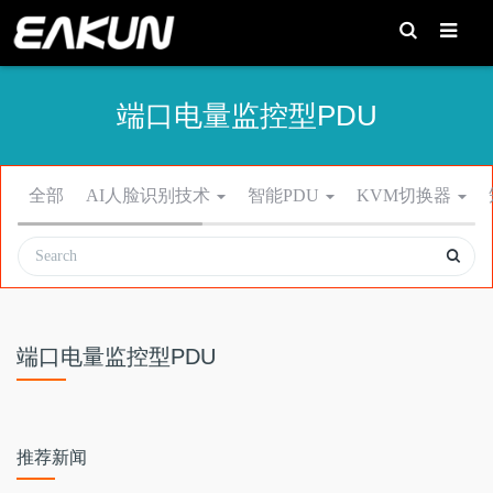
T
o
g
g
l
e
端口电量监控型PDU
S
e
a
r
c
h
全部
AI人脸识别技术
智能PDU
KVM切换器
端口电量监控型PDU
推荐新闻