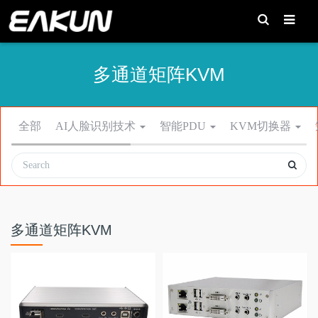
T
o
g
g
l
e
多通道矩阵KVM
S
e
a
r
c
h
全部
AI人脸识别技术
智能PDU
KVM切换器
多通道矩阵KVM