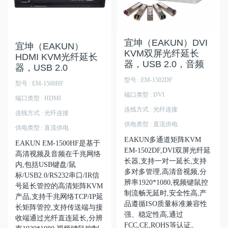
宜坤（EAKUN）DVI
宜坤（EAKUN）
KVM双屏光纤延长
HDMI KVM光纤延长
器，USB 2.0，音频
器，USB 2.0
型号 : EM-1502DF
型号 : EM-1500HF
端口类型 : DVI
端口类型 : HDMI
连线方式 : 光纤连接
连线方式 : 光纤连接
供电类型 : 直流供电
供电类型 : 直流供电
EAKUN多通道矩阵KVM
EAKUN EM-1500HF是基于
EM-1502DF,DVI双屏光纤延
高清视频及音频在千兆网络
长器,支持一对一延长,支持
内,包括USB键盘/鼠
多对多管理,高清音视频,分
标/USB2.0/RS232串口/IR信
辨率1920*1080,视频键鼠控
号延长管控的高清矩阵KVM
制流畅无延时,安全性高,产
产品,支持千兆网络TCP/IP延
品遵循ISO质量标准兼容性
长矩阵管控,支持传送端与接
强、稳定性高,通过
收端通过光纤直连延长,分辨
FCC,CE,ROHS等认证。