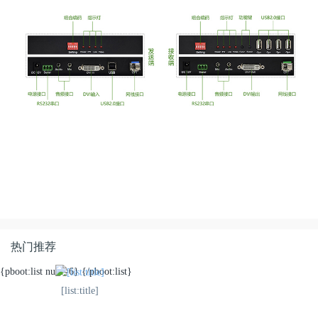
热门推荐
{pboot:list num=6}
{/pboot:list}
[list:title]