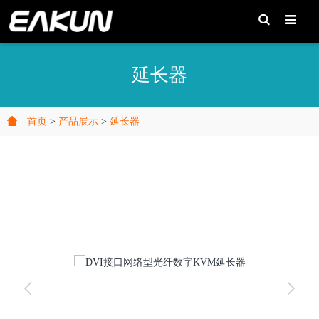
T
o
g
g
l
e
延长器
S
e
a
r
c
首页
>
产品展示
>
延长器
h